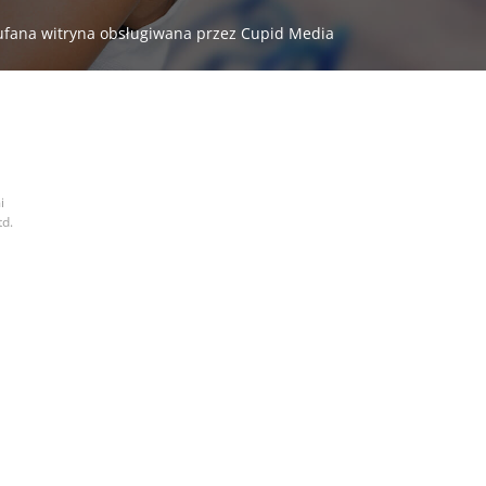
ufana witryna obsługiwana przez Cupid Media
i
d.