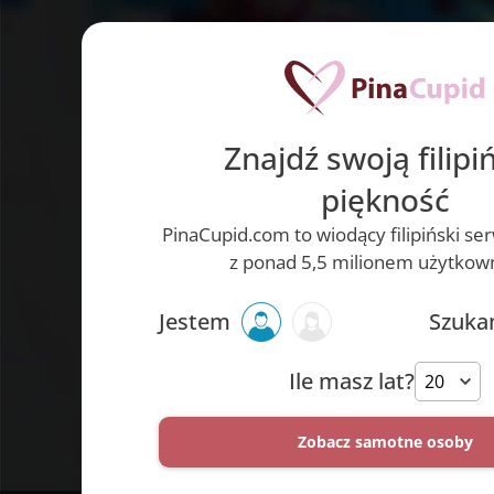
Znajdź swoją filipi
piękność
PinaCupid.com to wiodący filipiński s
z ponad 5,5 milionem użytkow
Jestem
Szuk
Ile masz lat?
Zobacz samotne osoby