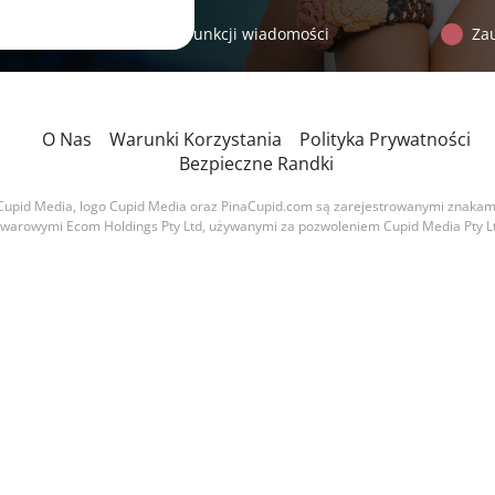
tęp do zaawansowanych funkcji wiadomości
Za
O Nas
Warunki Korzystania
Polityka Prywatności
Bezpieczne Randki
Cupid Media, logo Cupid Media oraz PinaCupid.com są zarejestrowanymi znakam
owarowymi Ecom Holdings Pty Ltd, używanymi za pozwoleniem Cupid Media Pty Lt