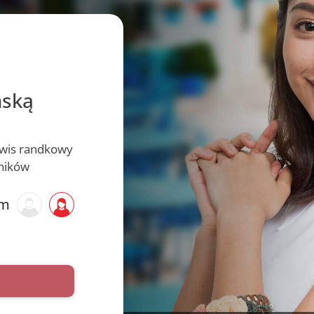
ńską
erwis randkowy
ników
am