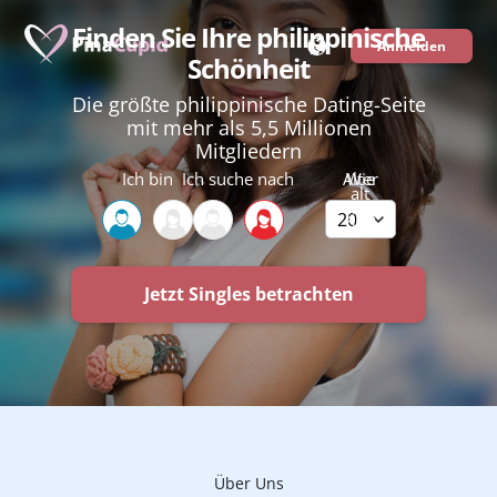
Finden Sie Ihre philippinische
Anmelden
Schönheit
Die größte philippinische Dating-Seite
mit mehr als 5,5 Millionen
Mitgliedern
Ich bin
Ich suche nach
Alter
Wie
alt
sind
Sie?
Jetzt Singles betrachten
Über Uns