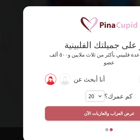
 على جميلتك الفلبينية
أكبر موقع مواعدة فلبيني بأكثر من ثلاث ملايين و٥٠٠ ألف
عضو
أنا أبحث عن
كم عمرك؟
عرض العزاب والعازبات الآن
 به ومدعوم من Cupid Media